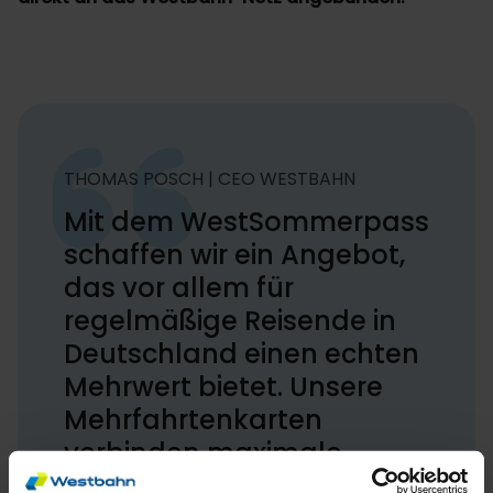
THOMAS POSCH | CEO WESTBAHN
Mit dem WestSommerpass
schaffen wir ein Angebot,
das vor allem für
regelmäßige Reisende in
Deutschland einen echten
Mehrwert bietet. Unsere
Mehrfahrtenkarten
verbinden maximale
Flexibilität mit attraktiven