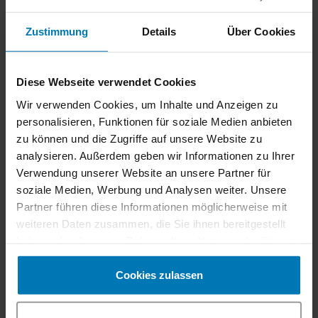
Preisen und machen
Zustimmung
Details
Über Cookies
Bahnfahren im Alltag so
einfach wie möglich.
Diese Webseite verwendet Cookies
Wir verwenden Cookies, um Inhalte und Anzeigen zu
personalisieren, Funktionen für soziale Medien anbieten
zu können und die Zugriffe auf unsere Website zu
Die Sommeraktion mit dem
WestSommerpass
gilt
analysieren. Außerdem geben wir Informationen zu Ihrer
von
1. Juli bis 13. September 2026.
Tickets sind ab
Verwendung unserer Website an unsere Partner für
sofort ausschließlich online erhältlich. Damit setzt
soziale Medien, Werbung und Analysen weiter. Unsere
die Westbahn bewusst auf digitales, einfaches und
Partner führen diese Informationen möglicherweise mit
schnelles Buchen. Im Rahmen der Aktion werden
weiteren Daten zusammen, die Sie ihnen bereitgestellt
Mehrfahrtenkarten für 4, 6 oder 10 Fahrten
haben oder die sie im Rahmen Ihrer Nutzung der Dienste
angeboten, die auf allen innerdeutschen Westbahn-
gesammelt haben.
Verbindungen im Aktionsraum gültig sind. Dieser
Cookies zulassen
umfasst alle Verbindungen zwischen
Prien am
Chiemsee, Rosenheim, München (Hbf, Ost und
Pasing), Augsburg, Günzburg, Ulm und Stuttgart.