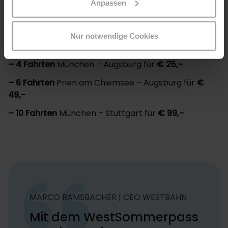
Anpassen
Die Aktion setzt bewusst auf besonders attraktive
Preise und klare, einfache Strukturen, z.B.:
Nur notwendige Cookies
– 4 Fahrten
Ulm – Stuttgart für
€ 25,-
– 4 Fahrten
München – Augsburg für
€ 25,-
– 6 Fahrten
Prien am Chiemsee – Augsburg für
€
49,-
– 10 Fahrten
München – Stuttgart für
€ 99,-
MARCO RAMSBACHER | CEO WESTBAHN
Mit dem WestSommerpass