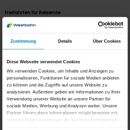
Freifahrten für Reisende
Zur Vorpremierenfahrt am 12.11. lädt die WESTbahn
Reisende zu Freifahrten auf der Strecke München –
Stuttgart mit allen künftigen Halten in Augsburg,
Zustimmung
Details
Über Cookies
Günzburg und Ulm ein. Die WESTbahn fährt um 10:31
Uhr von München Hbf Richtung Stuttgart und startet
in Stuttgart Hbf um 13:47 Uhr retour nach München.
Diese Webseite verwendet Cookies
Wir verwenden Cookies, um Inhalte und Anzeigen zu
personalisieren, Funktionen für soziale Medien anbieten
zu können und die Zugriffe auf unsere Website zu
analysieren. Außerdem geben wir Informationen zu Ihrer
Verwendung unserer Website an unsere Partner für
THOMAS POSCH | CEO WESTBAHN
soziale Medien, Werbung und Analysen weiter. Unsere
Partner führen diese Informationen möglicherweise mit
Interessierte können von
weiteren Daten zusammen, die Sie ihnen bereitgestellt
allen künftigen Halten der
haben oder die sie im Rahmen Ihrer Nutzung der Dienste