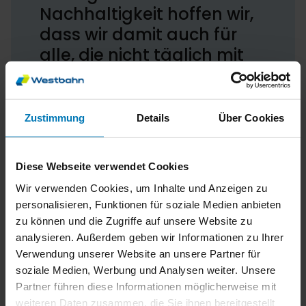
Nachhaltigkeit hoffen wir,
dass wir damit auch für
alle, die nicht täglich mit
dem Zug unterwegs sind,
einen Anreiz schaffen, bei
möglichst vielen
Zustimmung
Details
Über Cookies
Gelegenheiten vom Auto
auf die Schiene
Diese Webseite verwendet Cookies
umzusteigen.
Wir verwenden Cookies, um Inhalte und Anzeigen zu
personalisieren, Funktionen für soziale Medien anbieten
zu können und die Zugriffe auf unsere Website zu
analysieren. Außerdem geben wir Informationen zu Ihrer
Verwendung unserer Website an unsere Partner für
WESTbahn-Qualität nun auch im VOR
soziale Medien, Werbung und Analysen weiter. Unsere
Partner führen diese Informationen möglicherweise mit
Die WESTbahn akzeptierte schon bisher VOR
weiteren Daten zusammen, die Sie ihnen bereitgestellt