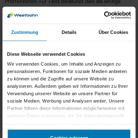
Pfaffenhofen. Für Telfs bedeutet dies die einzige
umsteigefreie Direktverbindung bis in die
Bundeshauptstadt.
Begrüßung der ersten Zuggarnitur
Zustimmung
Details
Über Cookies
Vor dem Auftakt der neuen WESTbahn-Verbindung
wird gemeinsam mit Landeshauptmann Markus
Wallner, Mobilitätslandesrat Daniel Zadra sowie den
Diese Webseite verwendet Cookies
Geschäftsführern der WESTbahn Thomas Posch und
Wir verwenden Cookies, um Inhalte und Anzeigen zu
Florian Kazalek am 24.11. um 10:00 Uhr im Bahnhof
personalisieren, Funktionen für soziale Medien anbieten
Bregenz gefeiert. Gemeinsam mit ausgewählten
zu können und die Zugriffe auf unsere Website zu
Gästen fährt die WESTbahn anschließend von
analysieren. Außerdem geben wir Informationen zu Ihrer
Bregenz nach Dornbirn und retour.
Verwendung unserer Website an unsere Partner für
Freifahrten für Vorarlberger
soziale Medien, Werbung und Analysen weiter. Unsere
Partner führen diese Informationen möglicherweise mit
Nach der offiziellen Auftaktfahrt lädt die WESTbahn
weiteren Daten zusammen, die Sie ihnen bereitgestellt
die Vorarlberger Bevölkerung am 25.11. zu Freifahrten
haben oder die sie im Rahmen Ihrer Nutzung der Dienste
zwischen Bregenz und Feldkirch ein.
gesammelt haben.
Cookies zulassen