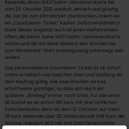
Reisende, deren WESTbahn-Jahresnetzkarte bis
zum 25. Oktober 2021 ausläuft, einfach und günstig
die Zeit bis zum Klimaticket überbrücken, indem sie
ein „Countdown-Ticket“ kaufen. Selbstverständlich
steht dieses Angebot auch all jenen Vielfahrenden
offen, die bisher keine WESTbahn-Jahresnetzkarte
hatten und die auf diese Weise in den Wochen bis
zum Klimaticket-Start kostengünstig unterwegs sein
wollen.
Das personalisierte Countdown-Ticket ist ab sofort
online erhältlich und zwischen Wien und Salzburg ab
dem Kauftag gültig. Alle zwei Wochen wird es
schrittweise günstiger, so dass sich auch ein
späterer „Einstieg“ immer noch lohnt. Für alle unter
26 kostet es ab sofort 199 Euro, mit drei tariflichen
Zwischenstufen dann ab dem 12. Oktober nur mehr
39 Euro. Reisende über 26 zahlen derzeit 349 Euro, die
Summe reduziert sich mit drei Zwischenschritten