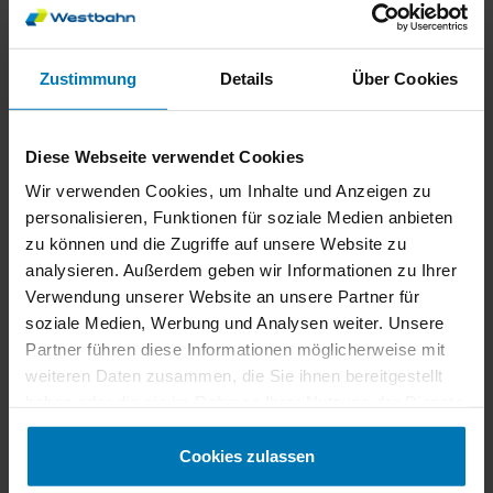
zum 12. Oktober auf 69 Euro. Die Infos zu allen
Preisstufen finden sich auf westbahn.at.
Zustimmung
Details
Über Cookies
Diese Webseite verwendet Cookies
Wir verwenden Cookies, um Inhalte und Anzeigen zu
personalisieren, Funktionen für soziale Medien anbieten
zu können und die Zugriffe auf unsere Website zu
Thomas Posch | CCO der WESTbahn
analysieren. Außerdem geben wir Informationen zu Ihrer
Der Preis des Klimatickets
Verwendung unserer Website an unsere Partner für
ist unschlagbar – ebenso
soziale Medien, Werbung und Analysen weiter. Unsere
wie die WESTbahn. Aus
Partner führen diese Informationen möglicherweise mit
weiteren Daten zusammen, die Sie ihnen bereitgestellt
diesem Grund tragen wir
haben oder die sie im Rahmen Ihrer Nutzung der Dienste
mit unserem Countdown-
gesammelt haben.
Ticket sehr gern dazu bei,
Cookies zulassen
dass auch in der