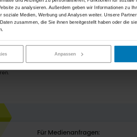
nhalte und Anzeigen zu personalisieren, Funktionen für soziale
g – Innsbruck
Website zu analysieren. Außerdem geben wir Informationen zu I
r soziale Medien, Werbung und Analysen weiter. Unsere Partner
ck – Salzburg
 Daten zusammen, die Sie ihnen bereitgestellt haben oder die s
e für eine der ausfallenden Zugverbindungen gebucht wur
n.
er WESTbahn gültig. Achtung:
Nicht länger aufrecht ist d
Zügen der ÖBB.
ies
Anpassen
ag oder Freitag mit der WESTbahn Richtung Innsbruck o
or Fahrtantritt noch einmal über den tagesaktuell gültigen
ren.
Für Medienanfragen: