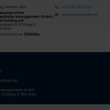
g. Ademir Jatic
+43 676 9672505
ressesprecher
presse@westbahn.at
estbahn Management GmbH |
il Holding AG
ropaplatz 3/Stiege 5
50 Wien
irmennummer
319409w
0
stbahn.at
 Management GmbH
 3/Stiege 5, 1150 Wien