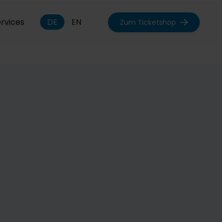
rvices
DE
EN
Zum Ticketshop