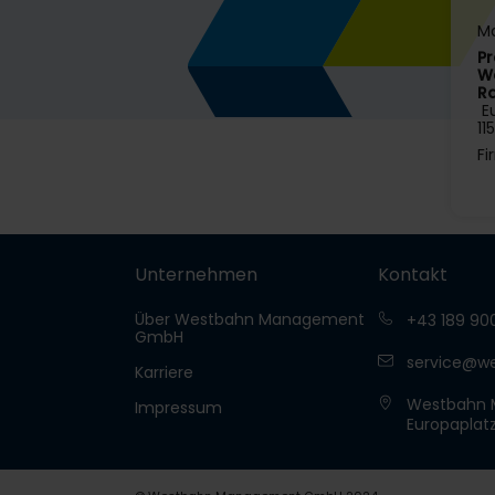
Ma
P
W
Ra
Eu
11
F
Unternehmen
Kontakt
Über Westbahn Management
+43 189 90
GmbH
service@we
Karriere
Westbahn
Impressum
Europaplatz