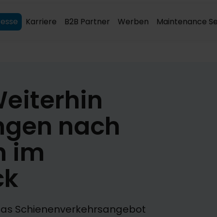
resse
Karriere
B2B Partner
Werben
Maintenance Se
eiterhin
ngen nach
n im
ck
das Schienenverkehrsangebot