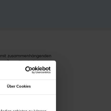
r damit zusammenhängenden
gust) von Einschränkungen
 es Beschränkungen nach
h München und retour (nur
Über Cookies