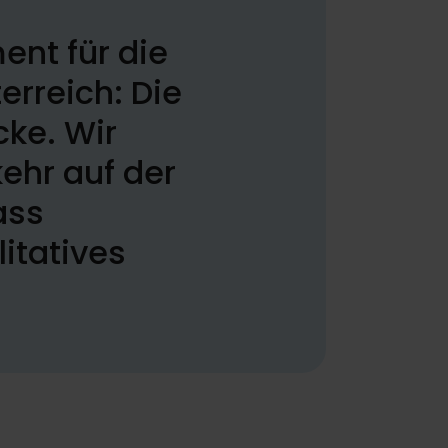
ent für die
rreich: Die
cke. Wir
ehr auf der
ass
itatives