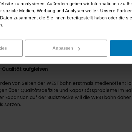
100% Kundenfokus und vor al
Website zu analysieren. Außerdem geben wir Informationen zu I
r soziale Medien, Werbung und Analysen weiter. Unsere Partner
unserer Mitarbeitenden, die a
 Daten zusammen, die Sie ihnen bereitgestellt haben oder die s
n.
n.
ies
Anpassen
Qualität aufgleisen
rden von Seiten der WESTbahn erstmals medienöffentli
en über Qualitätsdefizite und Kapazitätsprobleme im Ba
er Expansion auf der Südstrecke will die WESTbahn daher 
s setzen.