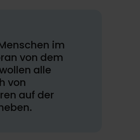
n Menschen im
voran von dem
wollen alle
h von
en auf der
 heben.