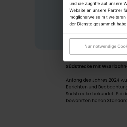
Fahrzeugen, 
und die Zugriffe auf unsere 
Website an unsere Partner fü
Herzlichkeit 
möglicherweise mit weiteren
Leben bringe
der Dienste gesammelt habe
Nur notwendige Cook
Südstrecke mit WESTbahn-
Anfang des Jahres 2024 wu
Berichten und Beobachtung
Südstrecke bekundet. Bei d
bewährten hohen Standard