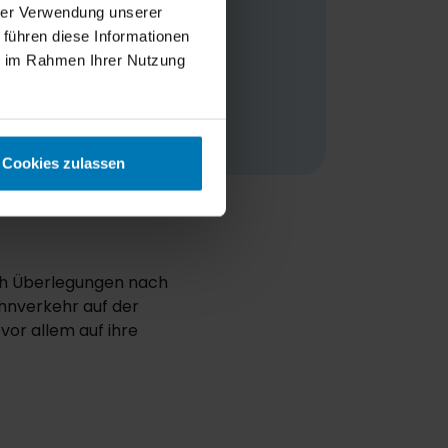
lem die
hrer Verwendung unserer
 führen diese Informationen
ll das zum
ie im Rahmen Ihrer Nutzung
Cookies zulassen
ch Überlegungen nach
hnverkehr auf der
vor allem auf ihre