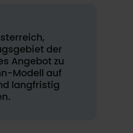
sterreich,
ugsgebiet der
ges Angebot zu
hn-Modell auf
d langfristig
en.