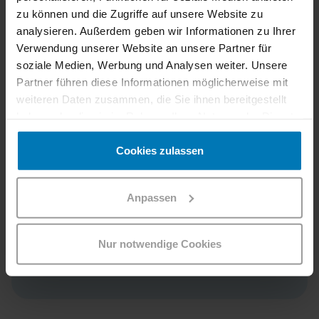
Menschen im
zu können und die Zugriffe auf unsere Website zu
Einzugsgebiet der
analysieren. Außerdem geben wir Informationen zu Ihrer
Südstrecke, die allen voran
Verwendung unserer Website an unsere Partner für
soziale Medien, Werbung und Analysen weiter. Unsere
von dem Expansionsschritt
Partner führen diese Informationen möglicherweise mit
profitieren werden. Wir
weiteren Daten zusammen, die Sie ihnen bereitgestellt
wollen alle Reisenden
haben oder die sie im Rahmen Ihrer Nutzung der Dienste
zwischen Wien, Graz und
gesammelt haben.
Cookies zulassen
Villach von unserem
Ansatz überzeugen und
Bahnfahren auf der Süd-
Anpassen
strecke auf ein neues
Qualitätslevel heben.
Nur notwendige Cookies