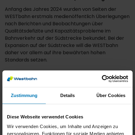
Anfang des Jahres 2024 wurden von Seiten der
WESTbahn erstmals medienöffentlich Überlegungen
nach Berichten und Beobachtungen über
Qualitätsdefizite und Kapazitätsprobleme im
Bahnverkehr auf der Südstrecke bekundet. Bei der
Expansion auf der Südstrecke will die WESTbahn
daher vor allem auf ihre bewährten hohen
Standards setzen.
Zustimmung
Details
Über Cookies
THOMAS POSCH | CEO WESTBAHN
Diese Webseite verwendet Cookies
Alleine im Süden leben
Wir verwenden Cookies, um Inhalte und Anzeigen zu
rund 3,5 Millionen
personalisieren, Funktionen für soziale Medien anbieten